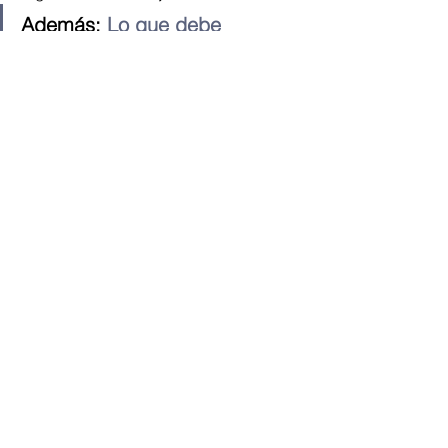
Además: 
Lo que debe 
conocer sobre la construcción 
del proyecto ITSE en Panamá
#CiudadColón
#Construcción
#Panamá
Proyectos
Ver todo
Entradas recientes