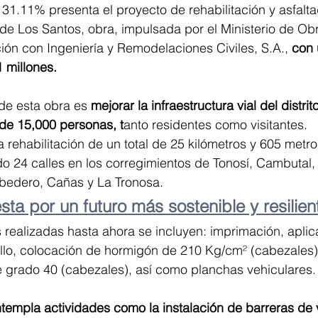
 31.11% presenta el proyecto de rehabilitación y asfalta
 de Los Santos, obra, impulsada por el Ministerio de Ob
ón con Ingeniería y Remodelaciones Civiles, S.A., 
con 
 millones.
 de esta obra es 
mejorar la infraestructura vial del distrit
de 15,000 personas, t
anto residentes como visitantes.
a rehabilitación de un total de 25 kilómetros y 605 metro
do 24 calles en los corregimientos de Tonosí, Cambutal, 
ebedero, Cañas y La Tronosa.
sta por un futuro más sostenible y resilient
s realizadas hasta ahora se incluyen: imprimación, aplic
llo, colocación de hormigón de 210 Kg/cm² (cabezales),
e grado 40 (cabezales), así como planchas vehiculares.
ntempla actividades como la instalación de barreras de 