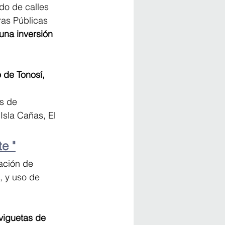
do de calles 
ras Públicas 
una inversión 
o de Tonosí, 
s de 
Isla Cañas, El 
e "
ación de 
 y uso de 
viguetas de 