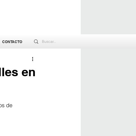
CONTACTO
lles en
os de 
.