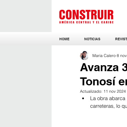
HOME
NOTICIAS
REVIST
Maria Calero
8 nov
Avanza 3
Tonosí e
Actualizado:
11 nov 2024
La obra abarca l
carreteras, lo q