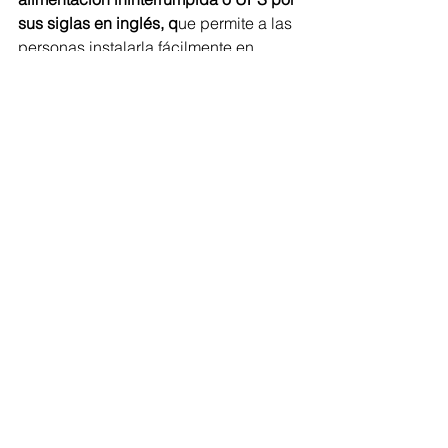
sus siglas en inglés, q
ue permite a las 
personas instalarla fácilmente en 
cualquier lugar de la casa, conectar 
los aparatos electrónicos favoritos o 
que más utiliza y contribuir a una 
energía limpia. Además, es muy 
accesible y está disponible en 
diversos tamaños, según los 
requerimientos de cada hogar.
Schneider Electric ofrece equipos 
como el Easy UPS monofásico que 
está desarrollado para manejar 
condiciones de energía inconsistentes 
con una confiabilidad de amplia 
seguridad. 
Funciona para aparatos de 
alta y baja potencia, capaz de 
conectar dispositivos con 
necesidades de protección básica 