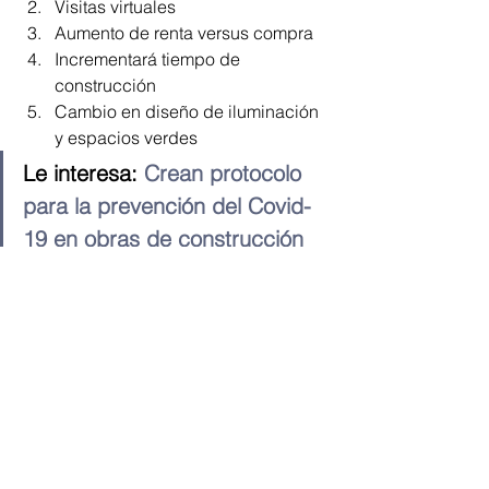
Visitas virtuales
Aumento de renta versus compra
Incrementará tiempo de 
construcción
Cambio en diseño de iluminación 
y espacios verdes
Le interesa: 
Crean protocolo 
para la prevención del Covid-
19 en obras de construcción 
en Guatemala
Por aparte, otro de los aspectos que 
deberá adaptarse son los 
sistemas de 
aires acondicionados
, por medio de un 
rediseño de estos.
El experto aseguró que 
demorará entre 
un año y medio y dos años podría 
demorar la “nueva normalidad” 
en 