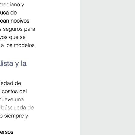
 mediano y 
ausa de 
sean nocivos 
os seguros para 
vos que se 
a los modelos 
sta y la 
iedad de 
 costos del 
omueve una 
na búsqueda de 
to siempre y 
ersos 