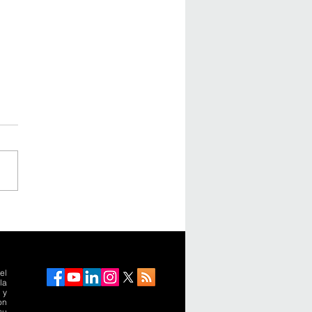
sparencia avanza en el
io de los proyectos,
 se retrocede en la
ución
el
la
 y
on
su