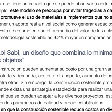
or eso tiene un impacto que se puede observar a corto,
mplo, 
este modelo se preocupa por evitar tragedias a c
, promueve el uso de materiales e implementos que no 
tener un aporte real a nivel social como generar espaci
Esto se resume en que el promedio del valor de los acti
metodología sostenible es 9.2% mayor en comparación 
bi Sabi, un diseño que combina lo minimali
s objetos”
onstrucción pueden aumentar su costo por una gran var
 oferta y demanda, costos de transporte, aumento de os
 entre otros. Sin embargo, la construcción sostenible pr
onde exista una estrategia establecida para realizar u
ocal que se puedan adaptar a los diversos proyectos, es
n los parámetros de calidad y precio establecidos.
en que la construcción sostenible reduce costos en div