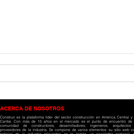
Bienestar y cercanía
Tran
redefinen la oferta
inic
inmobiliaria en Costa Rica
pero
ACERCA DE NOSOTROS
ejec
Construir es la plataforma líder del sector construcción en América Central y 
Caribe. Con más de 15 años en el mercado es el punto de encuentro de 
comunidad de constructores, desarrolladores, ingenieros, arquitectos
proveedores de la industria. Se compone de varios elementos: su sitio web c
noticias de la industria relevantes en la región, un newsletter semanal, 