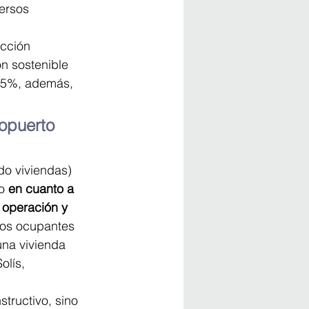
ersos 
cción 
n sostenible 
0,5%, además, 
opuerto 
o viviendas) 
o 
en cuanto a 
 operación y 
 los ocupantes 
una vivienda 
olís, 
tructivo, sino 