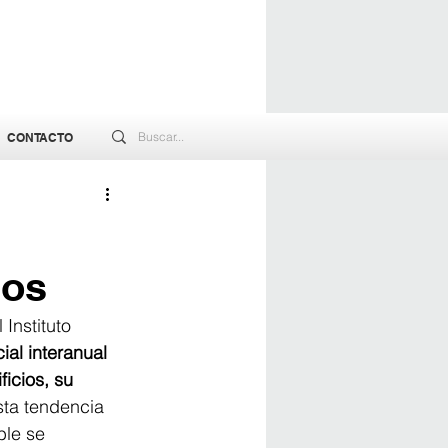
CONTACTO
ios
Instituto 
ial interanual 
icios, su 
sta tendencia 
ble se 