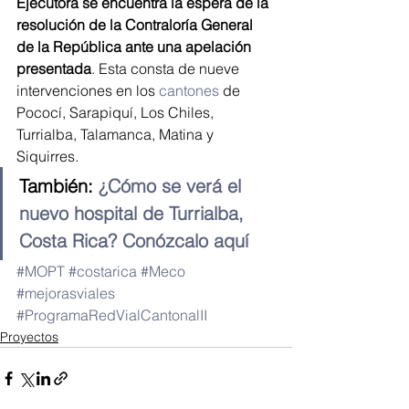
Ejecutora se encuentra la espera de la 
resolución de la Contraloría General 
de la República ante una apelación 
presentada
. Esta consta de nueve 
intervenciones en los 
cantones
 de 
Pococí, Sarapiquí, Los Chiles, 
Turrialba, Talamanca, Matina y 
Siquirres.
También: 
¿Cómo se verá el 
nuevo hospital de Turrialba, 
Costa Rica? Conózcalo aquí
#MOPT
#costarica
#Meco
#mejorasviales
#ProgramaRedVialCantonalII
Proyectos