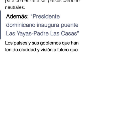
para comenzar a ser países carbono 
neutrales.
Además:
 “Presidente 
dominicano inaugura puente 
Las Yayas-Padre Las Casas”
Los países y sus gobiernos que han 
tenido claridad y visión a futuro que 
llevan las palabras a los hechos, están 
creando políticas claras y para 
incentivar el uso de energías limpias
para ser parte del cambio, pero 
también para que sus ciudadanos 
tengan accesos a energía más barata 
y eficiente.
La situación de nuestro país según el 
“Planeamiento operativo de América 
Central 2020 – 2021”,
 en Costa Rica la 
energía que facilita el Sol apenas 