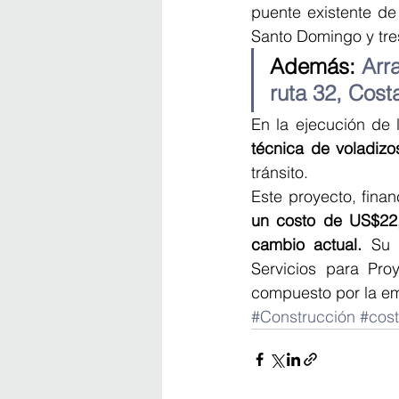
puente existente de 
Santo Domingo y tre
Además: 
Arr
ruta 32, Cost
En la ejecución de 
técnica de voladizo
tránsito.
Este proyecto, fina
un costo de US$22,3
cambio actual.
 Su 
Servicios para Pro
compuesto por la em
#Construcción
#cost