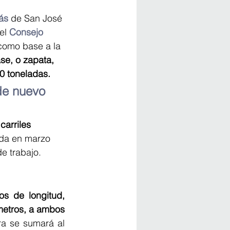
ás
 de San José 
el 
Consejo 
 como base a la 
ase, o zapata, 
0 toneladas.
de nuevo 
carriles 
dada en marzo 
e trabajo.
s de longitud, 
metros, a ambos 
ra se sumará al 