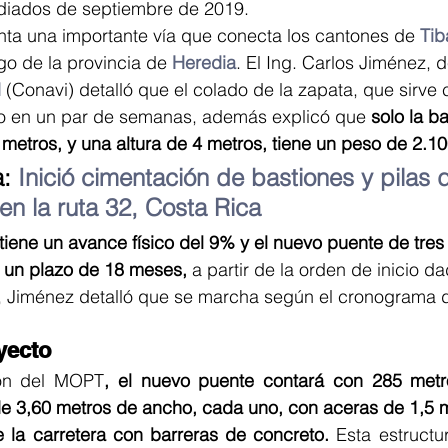
ediados de septiembre de 2019.
nta una importante vía que conecta los cantones de 
Tib
o de la provincia de 
Heredia
. El Ing. Carlos Jiménez, d
d
 (Conavi) detalló que el colado de la zapata, que sirve
isto en un par de semanas, además explicó que
 solo la b
metros, y una altura de 4 metros, tiene un peso de 2.10
: 
Inició cimentación de bastiones y pilas 
 en la ruta 32, Costa Rica
 tiene un avance físico del 9% y el nuevo puente de tres 
n un plazo de 18 meses,
 a partir de la orden de inicio 
, Jiménez detalló que se marcha según el cronograma d
yecto
ión del MOPT
, el nuevo puente contará con 285 metro
 de 3,60 metros de ancho, cada uno, con aceras de 1,5 
 la carretera con barreras de concreto.
 Esta estructu