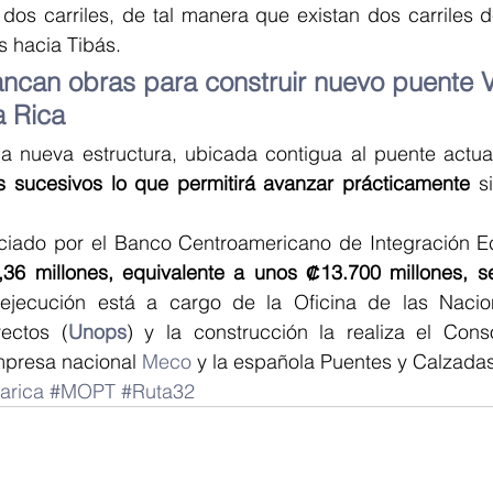
dos carriles, de tal manera que existan dos carriles de
s hacia Tibás.
ancan obras para construir nuevo puente Vir
a Rica
la nueva estructura, ubicada contigua al puente actua
s sucesivos lo que permitirá avanzar prácticamente
 s
nciado por el Banco Centroamericano de Integración 
6 millones, equivalente a unos ₡13.700 millones, se
ejecución está a cargo de la Oficina de las Nacio
yectos (
Unops
) y la construcción la realiza el Consor
presa nacional 
Meco
 y la española Puentes y Calzadas
arica
#MOPT
#Ruta32