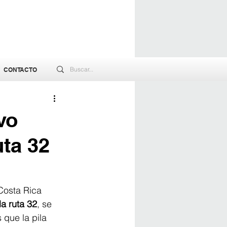
CONTACTO
vo
uta 32
Costa Rica 
la ruta 32
, se 
 que la pila 