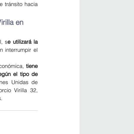
 tránsito hacia 
illa en 
l, s
e utilizará la 
in interrumpir el 
Económica,
 tiene 
gún el tipo de 
nes Unidas de 
cio Virilla 32, 
.