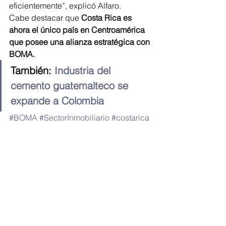
eficientemente”, explicó Alfaro.
Cabe destacar que 
Costa Rica es 
ahora el único país en Centroamérica 
que posee una alianza estratégica con 
BOMA.
También: 
Industria del 
cemento guatemalteco se 
expande a Colombia
#BOMA
#SectorInmobiliario
#costarica
#Alianza
#CODI
Industria & Negocios
Ver todo
Entradas recientes