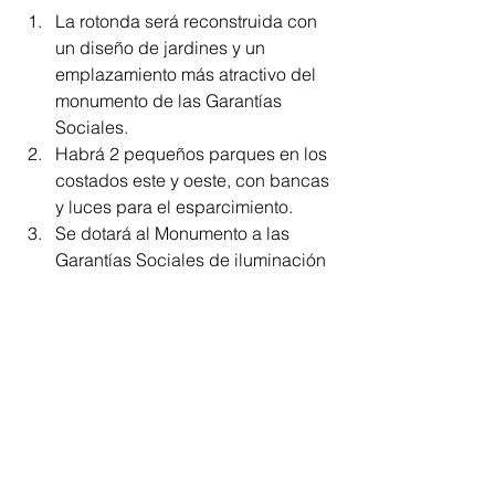
La rotonda será reconstruida con 
un diseño de jardines y un 
emplazamiento más atractivo del 
monumento de las Garantías 
Sociales.
Habrá 2 pequeños parques en los 
costados este y oeste, con bancas 
y luces para el esparcimiento.
Se dotará al Monumento a las 
Garantías Sociales de iluminación 
LED, lo que garantiza un ahorro 
importante de energía y permite el 
tránsito seguro a conductores y 
peatones.
La construcción requerirá de 
aproximadamente 120 
trabajadores, entre operarios, 
ayudantes, operadores de 