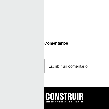
Comentarios
Escribir un comentario...
Contrato eólico de US$350
millones consolida a
Panamá como destino de
inversión energética