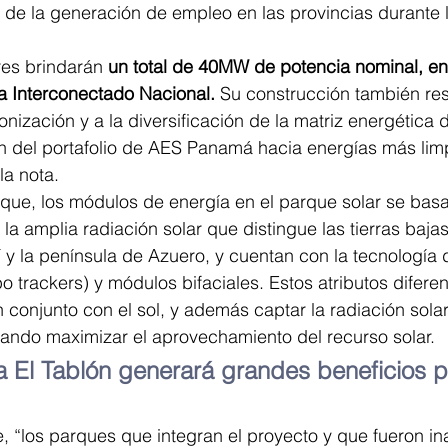
de la generación de empleo en las provincias durante l
res brindarán
 un total de 40MW de potencia nominal, e
a Interconectado Nacional.
 Su construcción también re
ización y a la diversificación de la matriz energética 
 del portafolio de AES Panamá hacia energías más limp
la nota.
que, los módulos de energía en el parque solar se basa
a amplia radiación solar que distingue las tierras bajas
í y la península de Azuero, y cuentan con la tecnología
po trackers) y módulos bifaciales. Estos atributos difere
conjunto con el sol, y además captar la radiación sola
rando maximizar el aprovechamiento del recurso solar.
a El Tablón generará grandes beneficios p
, “los parques que integran el proyecto y que fueron i