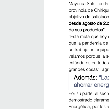
Mayorca Solar, en la
provincia de Chiriqu
objetivo de satisfac
desde agosto de 202
de sus productos”.
“Esta meta que hoy c
que la pandemia de C
un trabajo en equipo
velamos porque la se
estándares en todos
grandes cosas”, agr
Además: 
“La
ahorrar energ
Por su parte, el secr
demostrado claramen
Energética, por los 