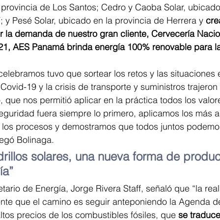
 provincia de Los Santos; Cedro y Caoba Solar, ubicado
í; y Pesé Solar, ubicado en la provincia de Herrera y
 cre
er la demanda de nuestro gran cliente, Cervecería Nacion
1, AES Panamá brinda energía 100% renovable para la 
elebramos tuvo que sortear los retos y las situaciones
ovid-19 y la crisis de transporte y suministros trajeron
, que nos permitió aplicar en la práctica todos los valo
guridad fuera siempre lo primero, aplicamos los más al
 los procesos y demostramos que todos juntos podemo
egó Bolinaga.
drillos solares, una nueva forma de produci
ía”
etario de Energía, Jorge Rivera Staff, señaló que “la rea
te que el camino es seguir anteponiendo la Agenda de
altos precios de los combustibles fósiles, que
 se traduce