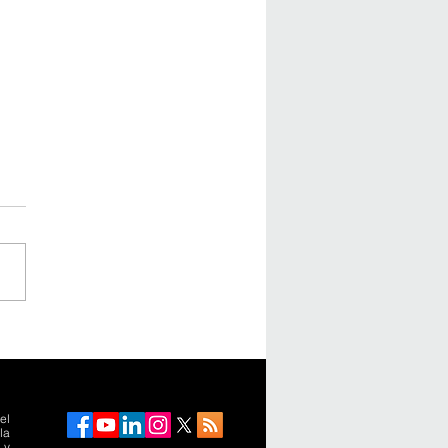
sparencia avanza en el
io de los proyectos,
 se retrocede en la
ución
el
la
 y