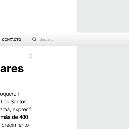
CONTACTO
lares
Boquerón, 
 Los Santos, 
amá, expresó 
y más de 480 
l crecimiento 