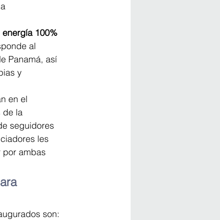
a 
n energía 100% 
sponde al 
de Panamá, así 
ias y 
n en el 
 de la 
 de seguidores 
nciadores les 
r por ambas 
ara 
naugurados son: 