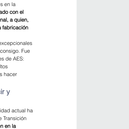
s en la 
ado con el 
al, a quien, 
fabricación 
 excepcionales 
 consigo. Fue 
res de AES: 
tos 
s hacer 
r y 
lidad actual ha 
 Transición 
n en la 