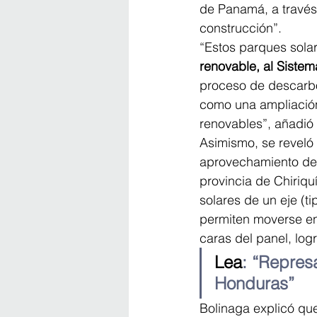
de Panamá, a través 
construcción”.
“Estos parques sola
renovable, al Sistem
proceso de descarbon
como una ampliación
renovables”, añadió 
Asimismo, se reveló 
aprovechamiento de l
provincia de Chiriqu
solares de un eje (ti
permiten moverse en 
caras del panel, log
Lea
: “Repres
Honduras”
Bolinaga explicó que