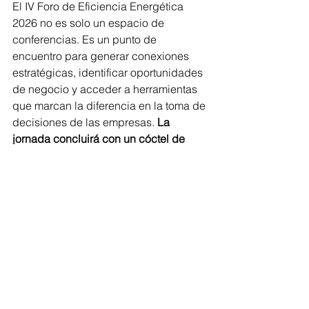
El IV Foro de Eficiencia Energética 
2026 no es solo un espacio de 
conferencias. Es un punto de 
encuentro para generar conexiones 
estratégicas, identificar oportunidades 
de negocio y acceder a herramientas 
que marcan la diferencia en la toma de 
decisiones de las empresas. 
La 
jornada concluirá con un cóctel de 
networking, diseñado para fomentar el 
intercambio de conocimiento y la 
colaboración entre los actores del 
ecosistema energético guatemalteco
. 
Más información en el sitio oficial: 
https://cig.industriaguate.com/cuarto-
foro-de-eficiencia-energetica/
Sostenibilidad
Energía