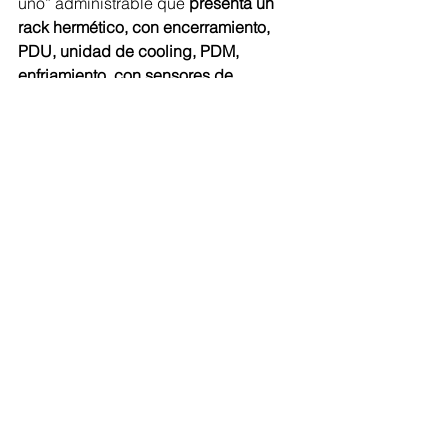
uno” administrable que 
presenta un 
rack hermético, con encerramiento, 
PDU, unidad de cooling, PDM, 
enfriamiento, con sensores de 
temperatura y humedad, de humo, 
vibración
 y de apertura de puertas, 
diseñada para trabajar como un cuarto 
de comunicaciones o como edge 
computing,
El soporte que el fabricante pone a 
disposición del canal, junto con 
capacitaciones y equipos de calidad, 
logra dar como resultado mejores 
prácticas y proyectos para los partners.
#industria40
#Proyectos
#Sistemas
#Energía
#Construcción
#Interrumpida
Opiniones