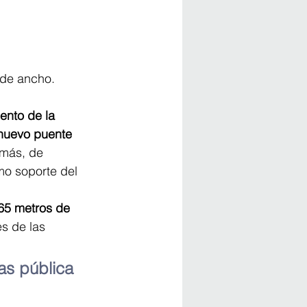
 de ancho.
ento de la 
 nuevo puente 
más, de 
o soporte del 
.65 metros de 
es de las 
as pública