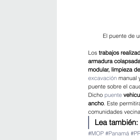
El puente de u
Los
 trabajos realiza
armadura colapsada, 
modular, limpieza de
excavación
 manual 
puente sobre el caud
Dicho 
puente
vehicu
ancho
. Este permiti
comunidades vecina
Lea también:
#MOP
#Panamá
#P