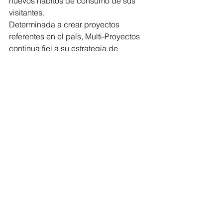
nuevos hábitos de consumo de sus 
visitantes.
Determinada a crear proyectos 
referentes en el país, Multi-Proyectos 
continua fiel a su estrategia de 
innovación y crecimiento en la región, 
con la visión puesta en el futuro y de la 
mano de CMI, que es la fuerza que los 
une para trascender.
#Construcción
#guatemala
#MultiProyectos
#SectorInmobiliario
Coberturas
Ver todo
Entradas recientes