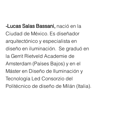
-Lucas Salas Bassani, 
nació en la 
Ciudad de México. Es diseñador 
arquitectónico y especialista en 
diseño en iluminación.  Se graduó en 
la Gerrit Rietveld Academie de 
Amsterdam (Países Bajos) y en el 
Máster en Diseño de Iluminación y 
Tecnología Led Consorzio del 
Politécnico de diseño de Milán (Italia). 
Ha realizado proyectos en Italia, 
Alemania, Francia, Holanda y México. 
Es catedrático universitario.
-Mónica Cifuentes, 
es arquitecta 
graduada en la Universidad Rafael 
Landívar y tiene un posgrado en 