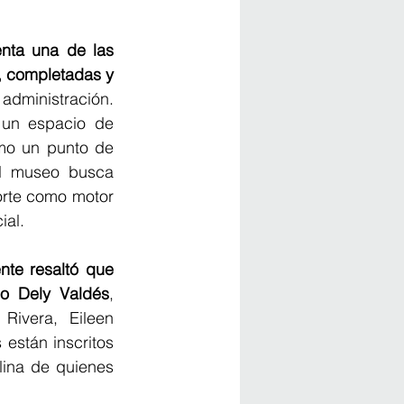
nta una de las 
, completadas y 
inistración. 
un espacio de 
mo un punto de 
el museo busca 
orte como motor 
ial.
nte resaltó que 
io Dely Valdés
, 
ivera, Eileen 
stán inscritos 
lina de quienes 