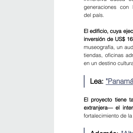
generaciones con l
del país.
El edificio, cuya ej
inversión de US$ 16
museografía, un audit
tiendas, oficinas a
en un destino cultura
Lea: 
"Panamá
El proyecto tiene t
extranjera— el inte
fortalecimiento de l