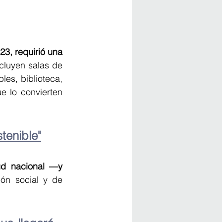
3, requirió una 
luyen salas de 
les, biblioteca, 
e lo convierten 
tenible"
ud nacional —y 
ón social y de 