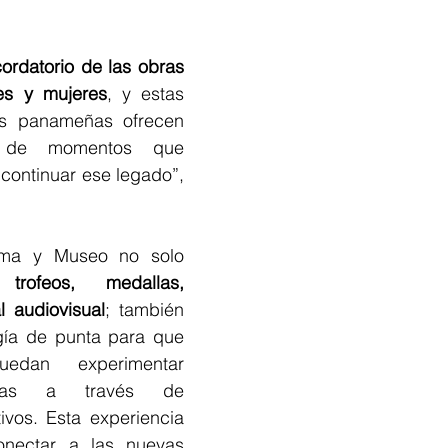
ordatorio de las obras 
s y mujeres
, y estas 
es panameñas ofrecen 
n de momentos que 
 continuar ese legado”, 
El Salón de la Fama y Museo no solo 
trofeos, medallas, 
l audiovisual
; también 
gía de punta para que 
uedan experimentar 
linas a través de 
ivos. Esta experiencia 
nectar a las nuevas 