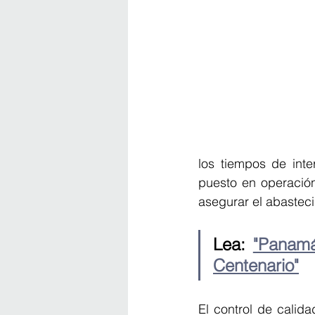
los tiempos de inte
puesto en operació
asegurar el abasteci
Lea: 
"Panamá
Centenario"
El control de calid