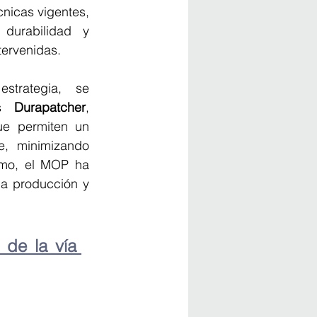
nicas vigentes, 
durabilidad y 
ervenidas.
trategia, se 
es 
Durapatcher
, 
ue permiten un 
e, minimizando 
smo, el MOP ha 
la producción y 
de la vía 