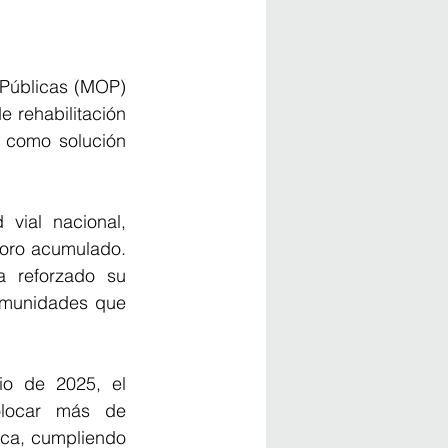
 Públicas (MOP) 
e rehabilitación 
o como solución 
ial nacional, 
ioro acumulado. 
 reforzado su 
omunidades que 
io de 2025, el 
olocar más de 
ica, cumpliendo 