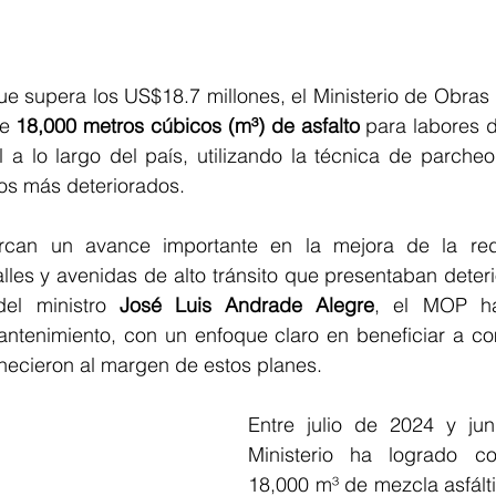
ue supera los US$18.7 millones, el Ministerio de Obras
e 
18,000 metros cúbicos (m³) de asfalto
 para labores d
l a lo largo del país, utilizando la técnica de parche
mos más deteriorados.
can un avance importante en la mejora de la red v
lles y avenidas de alto tránsito que presentaban deter
del ministro 
José Luis Andrade Alegre
, el MOP ha
ntenimiento, con un enfoque claro en beneficiar a c
ecieron al margen de estos planes.
Entre julio de 2024 y jun
Ministerio ha logrado c
18,000 m³ de mezcla asfált