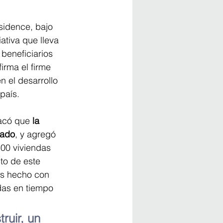
sidence, bajo 
ativa que lleva 
beneficiarios 
rma el firme 
 el desarrollo 
país.
tacó que 
la 
sado
, y agregó 
500 viviendas 
to de este 
os hecho con 
das en tiempo 
uir, un 