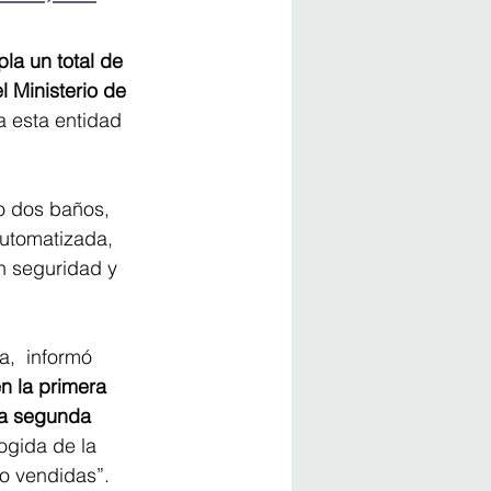
la un total de 
 Ministerio de 
 a esta entidad 
o dos baños, 
automatizada, 
n seguridad y 
,  informó 
n la primera 
 la segunda 
ogida de la 
o vendidas”.