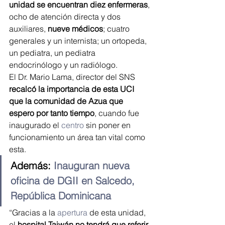
unidad se encuentran diez enfermeras
, 
ocho de atención directa y dos 
auxiliares,
 nueve médicos
; cuatro 
generales y un internista; un ortopeda, 
un pediatra, un pediatra 
endocrinólogo y un radiólogo.
El Dr. Mario Lama, director del SNS
recalcó la importancia de esta UCI 
que la comunidad de Azua que 
espero por tanto tiempo
, cuando fue 
inaugurado el 
centro
 sin poner en 
funcionamiento un área tan vital como 
esta.
Además: 
Inauguran nueva 
oficina de DGII en Salcedo, 
República Dominicana
“Gracias a la 
apertura
 de esta unidad, 
el 
hospital Taiwán no tendrá que referir 