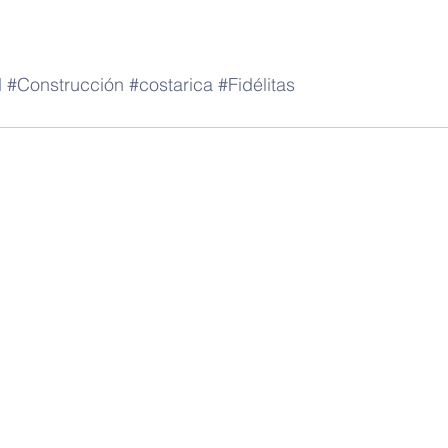
d
#Construcción
#costarica
#Fidélitas