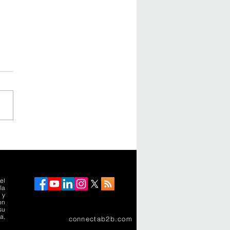
uarios de Marriott
national: el arte de vivir
tra lujo en
noamérica
el
la
 y
on
su
a,
connectab2b.com