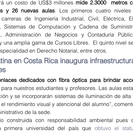
rá un costo de US$3 millones 
mide 2.3000  metros c
es y 26 nuevas aulas
. Los primeros cuatro niveles 
carreras de Ingeniería Industrial, Civil, Eléctrica, E
, Sistemas de Computación y Cadena de Suministros
, Administración de Negocios y Contaduría Públic
y una amplia gama de Cursos Libres.  El quinto nivel se
pecialidad en Derecho Notarial, entre otros.
tina en Costa Rica inaugura infraestructur
es
enlaces dedicados con fibra óptica para brindar acc
, para nuestros estudiantes y profesores. Las aulas est
ión y se incorporarán sistemas de iluminación de alta 
el rendimiento visual y atencional del alumno”, comentó 
nistrativo de la sede.
o construida con responsabilidad ambiental pues d
 primera universidad del país que
 obtuvo el stat