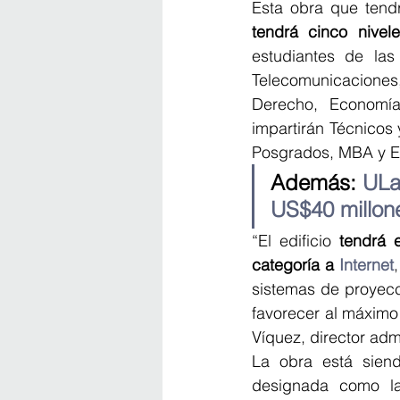
Esta obra que tend
tendrá cinco nivel
estudiantes de las 
Telecomunicaciones
Derecho, Economía
impartirán Técnicos 
Posgrados, MBA y Es
Además: 
ULa
US$40 millon
“El edificio 
tendrá 
categoría a 
Internet
sistemas de proyecc
favorecer al máximo 
Víquez, director admi
La obra está siend
designada como la