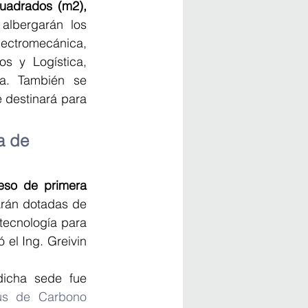
uadrados (m2), 
albergarán los 
lectromecánica, 
 y Logística, 
a. También se 
 destinará para 
a de 
eso de primera 
arán dotadas de 
tecnología para 
el Ing. Greivin 
icha sede fue 
us de Carbono 