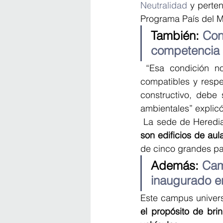
Neutralidad
 y perte
Programa País del M
También: 
Con
competencia 
 “Esa condición no
compatibles y respe
constructivo, debe
ambientales” explic
 La sede de Heredia 
son edificios de aul
de cinco grandes pa
Además: 
Cam
inaugurado e
Este campus universi
el propósito de bri