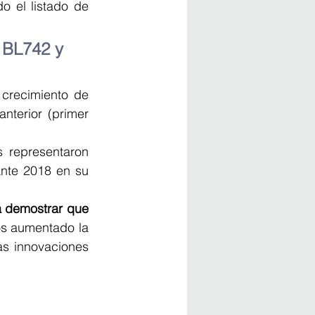
 el listado de 
 BL742 y 
De acuerdo con un comunicado publicado por la empresa, lograron un crecimiento de 
terior (primer 
 representaron 
nte 2018 en su 
a demostrar que 
s aumentado la 
s innovaciones 