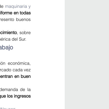
de 
maquinaria y 
iforme en todas 
resento buenos 
cimiento
, sobre 
érica del Sur.
abajo 
ón económica, 
ercado cada vez 
entran en buen 
 demanda de la 
ue los ingresos 