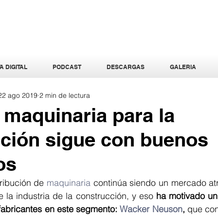
A DIGITAL
PODCAST
DESCARGAS
GALERIA
22 ago 2019
2 min de lectura
 maquinaria para la
ción sigue con buenos
os
tribución de 
maquinaria
 continúa siendo un mercado atra
la industria de la construcción, y eso 
ha motivado un 
fabricantes en este segmento: 
Wacker Neuson
,
 que con