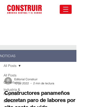
NOTICIAS
All Posts
All Posts
Editorial Construir
Coberturas
12 jul 2022
2 min de lectura
Industria &
Constructores panameños
Negocios
decretan paro de labores por
Eventos