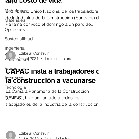
alto costo de vida
Proyectos
Maquinaria
El Sindicato Único Nacional de los trabajadores
de la Industria de la Construcción (Suntracs) de
Materiales
Panamá convocó el domingo a un paro de...
Opiniones
Sostenibilidad
Ingeniería
y
Editorial Construir
2 sept 2021
1 min de lectura
Arquitectura
Especiales
CAPAC insta a trabajadores de
Interiores
la construcción a vacunarse
Tecnología
La Cámara Panameña de la Construcción
Energía
(CAPAC), hizo un llamado a todos los
trabajadores de la industria de la construcción
para que de...
Editorial Construir
21 jun 2019
2 min de lectura