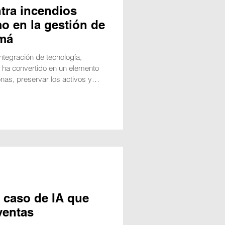
tra incendios
o en la gestión de
amá
ntegración de tecnología,
 ha convertido en un elemento
nas, preservar los activos y
iva de las edificaciones. El
ativos, parques logísticos,
rollos de uso mixto en Panamá
contra incendios evolucione de
mponente estratégico dentro de l
l caso de IA que
ventas