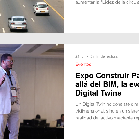
aumentar la fluidez de la circula
Málaga, París y Estocolmo, tre
complejidad diferentes en sus
equipo internacional coliderado 
Ingeniería del Software de la
validado el uso de redes neuron
21 jul
3 min de lectura
Eventos
Expo Construir P
allá del BIM, la e
Digital Twins
Un Digital Twin no consiste si
tridimensional, sino en un sis
realidad del activo mediante re
estructurados e Internet de las
Expo Construir Panamá 2026, e
Interamericana de Panamá (UIP