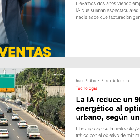
Llevamos dos años viendo empr
IA que suenan espectaculares
nadie sabe qué facturación gen
analizamos un caso que va en l
Automotive, la mayor tecnológi
mundo, que procesa más de 2.3
online al año. Llevamos ya do
anunciar iniciativas de IA que
seis meses después, nadi
hace 6 días
3 min de lectura
Tecnología
La IA reduce un 
energético al opti
urbano, según un
El equipo aplicó la metodología
tráfico con el objetivo de mini