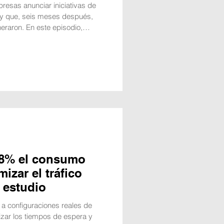
esas anunciar iniciativas de
 y que, seis meses después,
eraron. En este episodio,
a dirección contraria: Cox
ca del sector automoción del
00 millones de interacciones
s años viendo empresas
 suenan espectaculares y que,
98% el consumo
mizar el tráfico
 estudio
 a configuraciones reales de
mizar los tiempos de espera y