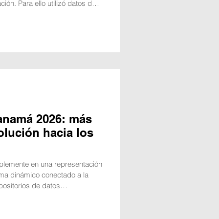
ción. Para ello utilizó datos de
s ciudades con niveles de
 sistemas de movilidad. Un
por el Instituto de Tecnologías e
 Universidad de Málaga (UMA) ha
ales para crear algorit
anamá 2026: más
volución hacia los
mplemente en una representación
tema dinámico conectado a la
positorios de datos
 Cosas (IoT). En el marco de
l docente de la Universidad
) y de la Universidad