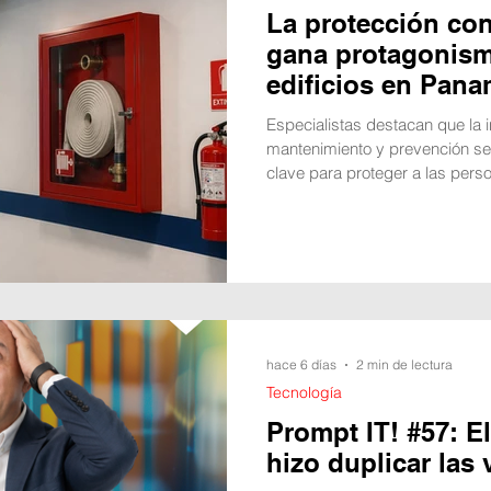
La protección con
gana protagonism
edificios en Pan
Especialistas destacan que la i
mantenimiento y prevención se
clave para proteger a las perso
garantizar la continuidad operat
crecimiento de edificios corpor
complejos industriales y desar
ha llevado a que la protección 
un requisito normativo a un co
hace 6 días
2 min de lectura
Tecnología
Prompt IT! #57: E
hizo duplicar las 