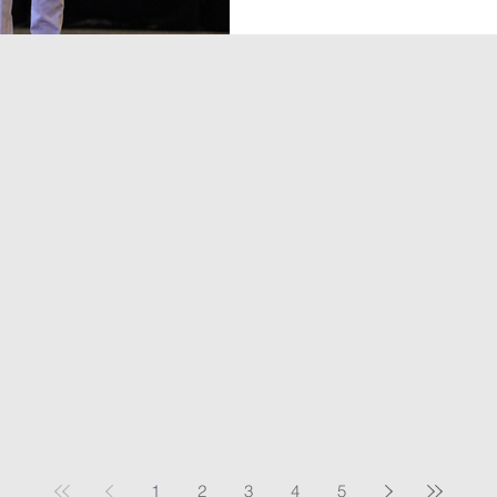
Tecnológica de Panamá (UTP), 
necesidad urgente de evolucio
tradicionales de Building Inform
1
2
3
4
5