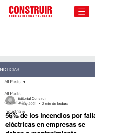
NOTICIAS
All Posts
All Posts
Editorial Construir
Coberturas
4 may 2021
2 min de lectura
Industria &
56% de los incendios por fallas
Negocios
eléctricas en empresas se
Eventos