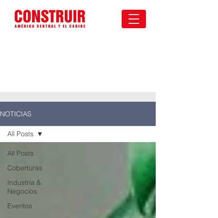
NOTICIAS
All Posts
All Posts
Coberturas
Industria &
Negocios
Eventos