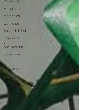
Proyectos
Maquinaria
Materiales
Opiniones
Sostenibilidad
Ingeniería
y
Arquitectura
Especiales
Interiores
Tecnología
Energía