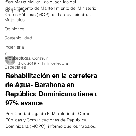
Proyectos
Por: Malka Mekler Las cuadrillas del
departamento de Mantenimiento del Ministerio de
Maquinaria
Obras Públicas (MOP), en la provincia de
Materiales
Chiriquí,...
Opiniones
Sostenibilidad
Ingeniería
y
Arquitectura
Editorial Construir
2 dic 2019
1 min de lectura
Especiales
Rehabilitación en la carretera
Interiores
de Azua- Barahona en
Tecnología
República Dominicana tiene un
Energía
97% avance
Por: Caridad Ugalde El Ministerio de Obras
Públicas y Comunicaciones de República
Dominicana (MOPC), informó que los trabajos
de...