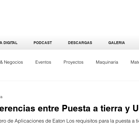
A DIGITAL
PODCAST
DESCARGAS
GALERIA
a & Negocios
Eventos
Proyectos
Maquinaria
Mate
quitectura
Especiales
Interiores
Tecnología
Ene
ra
erencias entre Puesta a tierra y 
ero de Aplicaciones de Eaton Los requisitos para la puesta a ti