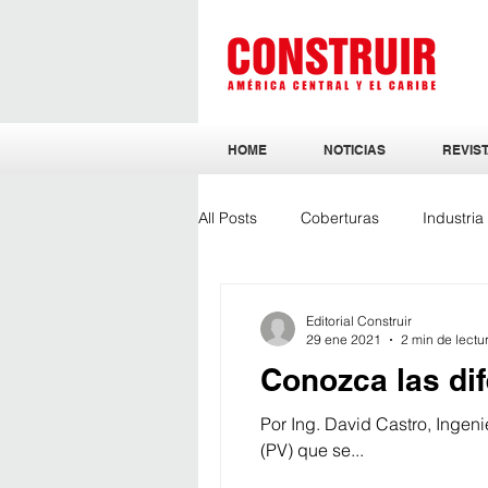
HOME
NOTICIAS
REVIST
All Posts
Coberturas
Industri
Sostenibilidad
Ingeniería y Ar
Editorial Construir
29 ene 2021
2 min de lectu
Conozca las dif
Por Ing. David Castro, Ingeni
(PV) que se...