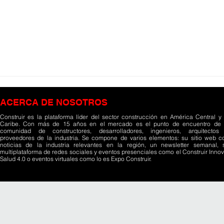
ACERCA DE NOSOTROS
Construir es la plataforma líder del sector construcción en América Central y 
Caribe. Con más de 15 años en el mercado es el punto de encuentro de 
comunidad de constructores, desarrolladores, ingenieros, arquitectos
proveedores de la industria. Se compone de varios elementos: su sitio web c
noticias de la industria relevantes en la región, un newsletter semanal, 
multiplataforma de redes sociales y eventos presenciales como el Construir Innov
Salud 4.0 o eventos virtuales como lo es Expo Construir.