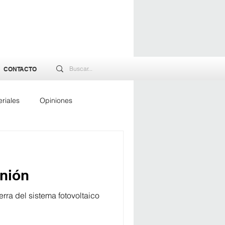
CONTACTO
riales
Opiniones
rgía
Unión
erra del sistema fotovoltaico