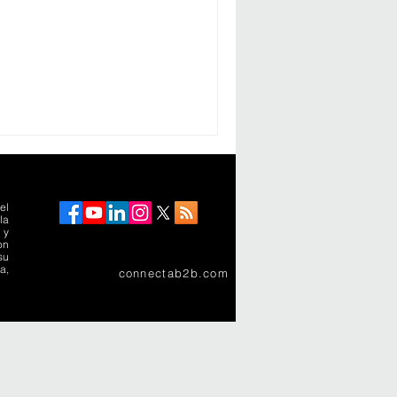
el
la
 y
on
su
a,
connectab2b.com