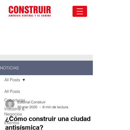
NOTICIAS
All Posts
All Posts
Coberturas
Editorial Construir
30 mar 2020
6 min de lectura
Industria &
Negocios
¿Cómo construir una ciudad
Eventos
antisísmica?