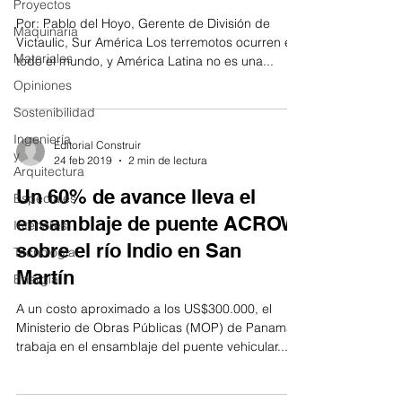
Proyectos
Por: Pablo del Hoyo, Gerente de División de
Maquinaria
Victaulic, Sur América Los terremotos ocurren en
Materiales
todo el mundo, y América Latina no es una...
Opiniones
Sostenibilidad
Ingeniería
Editorial Construir
y
24 feb 2019
2 min de lectura
Arquitectura
Un 60% de avance lleva el
Especiales
ensamblaje de puente ACROW
Interiores
sobre el río Indio en San
Tecnología
Martín
Energía
A un costo aproximado a los US$300.000, el
Ministerio de Obras Públicas (MOP) de Panamá
trabaja en el ensamblaje del puente vehicular...