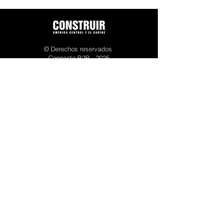
© Derechos reservados
Connecta B2B - 2025
Políticas de privacidad
ACERCA DE NOSOTROS
Construir es la plataforma líder del sector
construcción en América Central y el Caribe.
Con más de 15 años en el mercado es el punto
de encuentro de la comunidad de constructores,
desarrolladores, ingenieros, arquitectos y
proveedores de la industria. Se compone de
varios elementos: su sitio web con noticias de la
industria relevantes en la región, un newsletter
semanal, su multiplataforma de redes sociales y
eventos presenciales como el Construir Innova,
Salud 4.0 o eventos virtuales como lo es Expo
Construir.