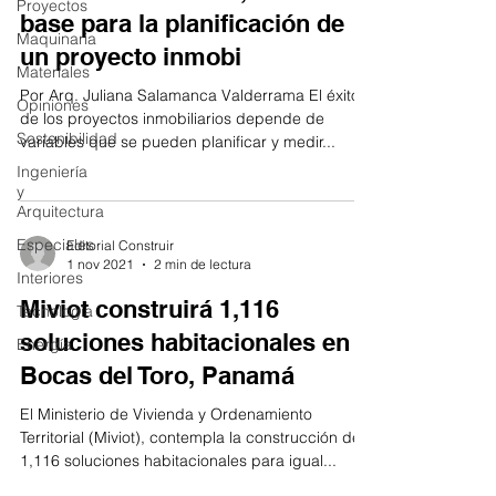
Proyectos
base para la planificación de
Maquinaria
un proyecto inmobi
Materiales
Por Arq. Juliana Salamanca Valderrama El éxito
Opiniones
de los proyectos inmobiliarios depende de
Sostenibilidad
variables que se pueden planificar y medir...
Ingeniería
y
Arquitectura
Especiales
Editorial Construir
1 nov 2021
2 min de lectura
Interiores
Miviot construirá 1,116
Tecnología
soluciones habitacionales en
Energía
Bocas del Toro, Panamá
El Ministerio de Vivienda y Ordenamiento
Territorial (Miviot), contempla la construcción de
1,116 soluciones habitacionales para igual...