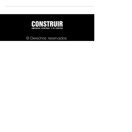
© Derechos reservados
Connecta B2B - 2025
Políticas de privacidad
ACERCA DE NOSOTROS
Construir es la plataforma líder del sector
construcción en América Central y el Caribe.
Con más de 15 años en el mercado es el punto
de encuentro de la comunidad de constructores,
desarrolladores, ingenieros, arquitectos y
proveedores de la industria. Se compone de
varios elementos: su sitio web con noticias de la
industria relevantes en la región, un newsletter
semanal, su multiplataforma de redes sociales y
eventos presenciales como el Construir Innova,
Salud 4.0 o eventos virtuales como lo es Expo
Construir.