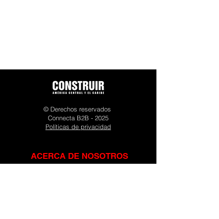
© Derechos reservados
Connecta B2B - 2025
Políticas de privacidad
ACERCA DE NOSOTROS
Construir es la plataforma líder del sector
construcción en América Central y el Caribe.
Con más de 15 años en el mercado es el punto
de encuentro de la comunidad de constructores,
desarrolladores, ingenieros, arquitectos y
proveedores de la industria. Se compone de
varios elementos: su sitio web con noticias de la
industria relevantes en la región, un newsletter