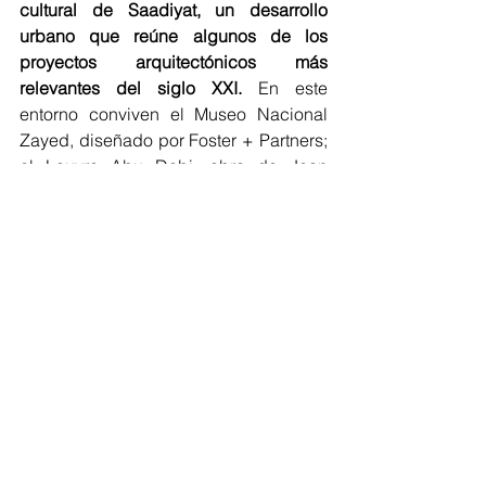
cultural de Saadiyat, un desarrollo 
urbano que reúne algunos de los 
proyectos arquitectónicos más 
relevantes del siglo XXI.
 En este 
entorno conviven el Museo Nacional 
Zayed, diseñado por Foster + Partners; 
el Louvre Abu Dabi, obra de Jean 
Nouvel; el futuro Museo Nacional de 
Historia, diseñado por Mecanoo; y el 
Guggenheim Abu Dabi.
Con esta nueva infraestructura, 
Abu 
Dabi continúa ampliando su portafolio 
de equipamientos culturales de escala 
internacional,
 apostando por edificios 
emblemáticos que combinan 
innovación arquitectónica, desarrollo 
urbano y promoción de las artes como 
parte de su estrategia de 