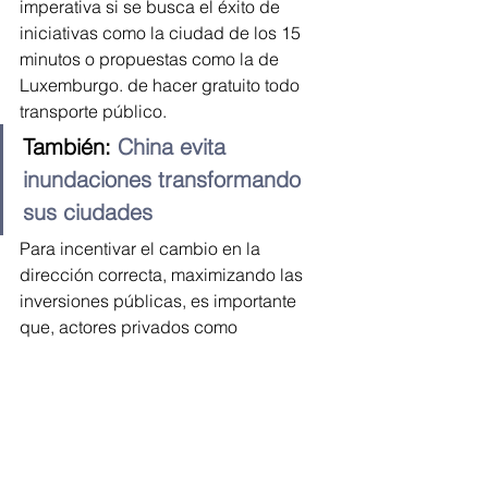
imperativa si se busca el éxito de 
iniciativas como la ciudad de los 15 
minutos o propuestas como la de 
Luxemburgo. de hacer gratuito todo 
transporte público.
También: 
China evita 
inundaciones transformando 
sus ciudades
Para incentivar el cambio en la 
dirección correcta, maximizando las 
inversiones públicas, es importante 
que, actores privados como 
desarrolladores inmobiliarios, integren 
alianzas público-privadas donde se 
definan los criterios y prioridades de la 
dirección que debe tomar el desarrollo 
en todos los temas mencionados.
Las nuevas necesidades que tienen 