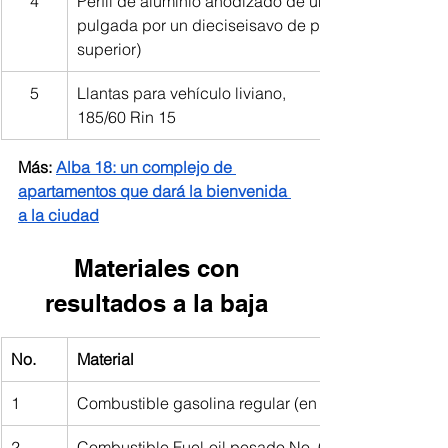
4
Perfil de aluminio anodizado de una y media 
pulgada por un dieciseisavo de pulgada (riel 
superior)
5
Llantas para vehículo liviano,
185/60 Rin 15
Más: 
Alba 18: un complejo de 
apartamentos que dará la bienvenida 
a la ciudad
Materiales con 
resultados a la baja 
No. 
Material 
1
Combustible gasolina regular (en autoservicio)
2
Combustible Fuel-oil pesado No. 6 (bunker C) 