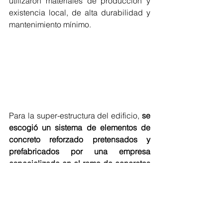
utilizaron materiales de producción y 
existencia local, de alta durabilidad y 
mantenimiento mínimo.
Para la super-estructura del edificio, 
se 
escogió un sistema de elementos de 
concreto reforzado pretensados y 
prefabricados por una empresa 
especializada en el ramo de concretos 
y estructuras (Conhsa-Paysa)
, fueron 
montados mecánicamente con grúas 
estacionarias y móviles.
Las edificaciones están cimentadas 