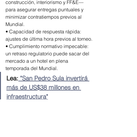
construcción, interiorismo y FF&E— 
para asegurar entregas puntuales y 
minimizar contratiempos previos al 
Mundial.
• Capacidad de respuesta rápida: 
ajustes de última hora previos al torneo.
• Cumplimiento normativo impecable: 
un retraso regulatorio puede sacar del 
mercado a un hotel en plena 
temporada del Mundial.
Lea:
 "San Pedro Sula invertirá 
más de US$38 millones en 
infraestructura"
El torneo marcará un antes y un 
después en la industria del 
alojamiento y la infraestructura hotelera 
en México. 
No se trata solo de 
construir más habitaciones, sino de 