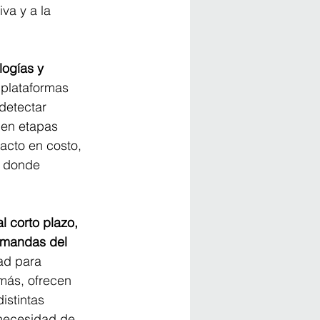
va y a la 
ogías y 
 plataformas 
 detectar 
 en etapas 
acto en costo, 
s donde 
l corto plazo, 
emandas del 
ad para 
emás, ofrecen 
istintas 
 necesidad de 