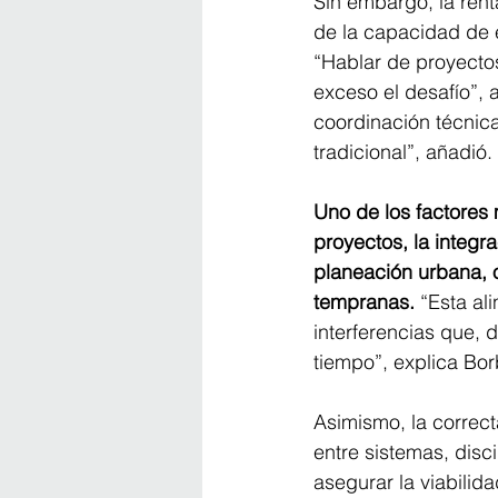
Sin embargo, la ren
de la capacidad de e
“Hablar de proyectos
exceso el desafío”, 
coordinación técnica
tradicional”, añadió.
Uno de los factores m
proyectos, la integra
planeación urbana, 
tempranas.
 “Esta al
interferencias que,
tiempo”, explica Bor
Asimismo, la correc
entre sistemas, disc
asegurar la viabilid