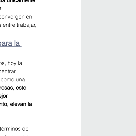
ata únicamente 
e 
 convergen en 
entre trabajar, 
ara la 
s, hoy la 
centrar 
s como una 
resas, este 
jor 
nto, elevan la 
 términos de 