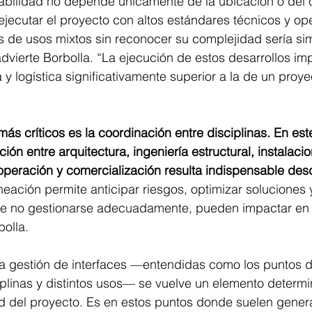
tabilidad no depende únicamente de la ubicación o del 
jecutar el proyecto con altos estándares técnicos y ope
 de usos mixtos sin reconocer su complejidad sería simp
advierte Borbolla. “La ejecución de estos desarrollos im
 y logística significativamente superior a la de un proye
ás críticos es la coordinación entre disciplinas. En est
ción entre arquitectura, ingeniería estructural, instalacion
operación y comercialización resulta indispensable des
ineación permite anticipar riesgos, optimizar soluciones y
 de no gestionarse adecuadamente, pueden impactar en 
bolla.
ta gestión de interfaces —entendidas como los puntos d
iplinas y distintos usos— se vuelve un elemento determi
ad del proyecto. Es en estos puntos donde suelen genera