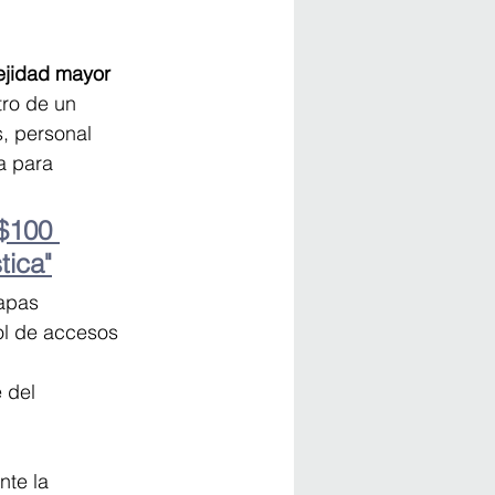
ejidad mayor 
tro de un 
, personal 
a para 
$100 
tica"
apas 
ol de accesos 
 del 
te la 