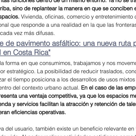
tintas funciones dentro de un mismo entorno. Ya no se tr
rriba, sino de replantear la manera en que se conciben 
spacios. 
Vivienda, oficinas, comercio y entretenimiento
nal que responde a una realidad en la que las fronteras 
n cada vez más difusas.
je de pavimento asfáltico: una nueva ruta p
d en Costa Rica"
la forma en que consumimos, trabajamos y nos movemo
or estratégico. La posibilidad de reducir traslados, con
zar el tiempo posiciona a los desarrollos de usos mixto
entro del contexto urbano actual.
 En el caso de las emp
esenta una ventaja competitiva, ya que los espacios me
da y servicios facilitan la atracción y retención de tale
ran eficiencias operativas.
a del usuario, también existe un beneficio relevante en