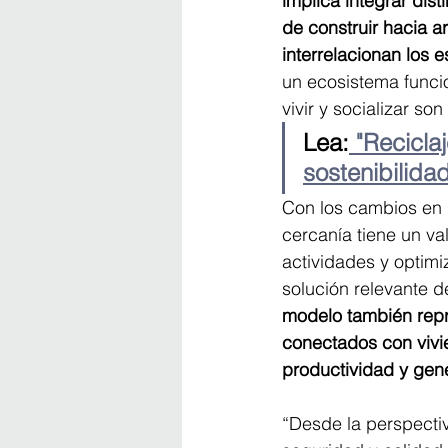
implica integrar dis
de construir hacia a
interrelacionan los e
un ecosistema funcio
vivir y socializar so
Lea:
 "Recicla
sostenibilida
Con los cambios en 
cercanía tiene un val
actividades y optimi
solución relevante d
modelo también repr
conectados con vivien
productividad y gene
“Desde la perspectiv