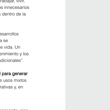
bajar, vivir, 
s innecesarios 
 dentro de la 
sarrollos 
a se 
e vida. Un 
enimiento y los 
dicionales”.
d para generar 
e usos mixtos 
ativas y, en 