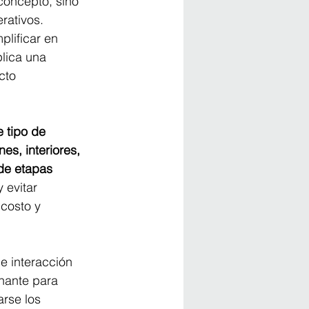
concepto, sino 
rativos. 
lificar en 
plica una 
cto 
e tipo de 
es, interiores, 
de etapas 
 evitar 
costo y 
e interacción 
nante para 
rse los 