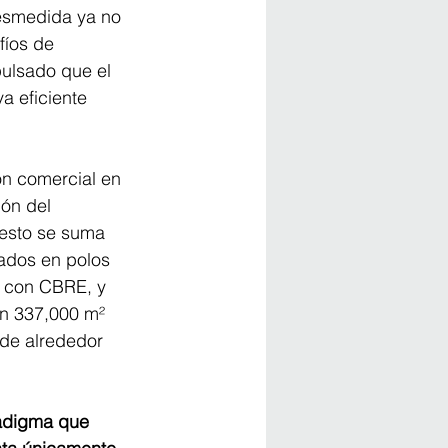
esmedida ya no 
fíos de 
pulsado que el 
a eficiente 
n comercial en 
ón del 
 esto se suma 
rados en polos 
 con CBRE, y 
on 337,000 m² 
 de alrededor 
radigma que 