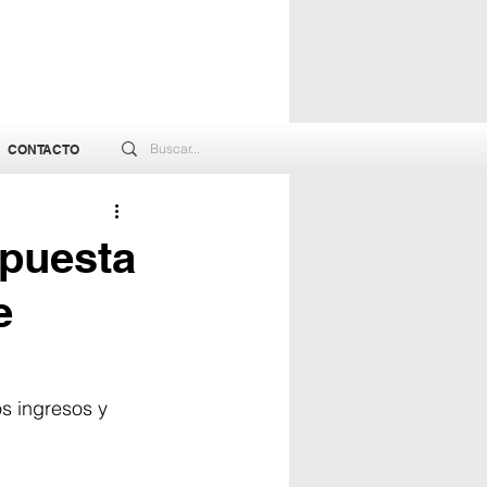
CONTACTO
apuesta
e
os ingresos y 
.