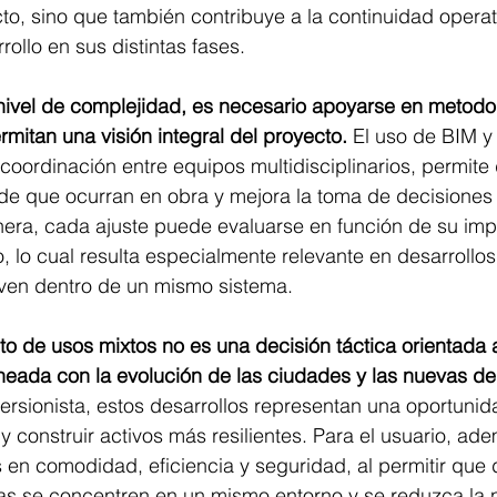
to, sino que también contribuye a la continuidad operati
rollo en sus distintas fases.
nivel de complejidad, es necesario apoyarse en metodol
mitan una visión integral del proyecto. 
El uso de BIM y
a coordinación entre equipos multidisciplinarios, permite
 de que ocurran en obra y mejora la toma de decisiones
nera, cada ajuste puede evaluarse en función de su imp
 lo cual resulta especialmente relevante en desarrollo
iven dentro de un mismo sistema.
cto de usos mixtos no es una decisión táctica orientada a
ineada con la evolución de las ciudades y las nuevas d
versionista, estos desarrollos representan una oportunid
 y construir activos más resilientes. Para el usuario, ad
 en comodidad, eficiencia y seguridad, al permitir que d
nas se concentren en un mismo entorno y se reduzca la