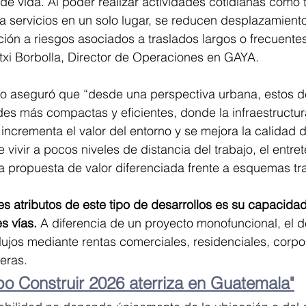
e vida. Al poder realizar actividades cotidianas como tra
 servicios en un solo lugar, se reducen desplazamiento
ición a riesgos asociados a traslados largos o frecuentes
txi Borbolla, Director de Operaciones en GAYA.
vo aseguró que “desde una perspectiva urbana, estos de
es más compactas y eficientes, donde la infraestructur
incrementa el valor del entorno y se mejora la calidad d
vivir a pocos niveles de distancia del trabajo, el entret
a propuesta de valor diferenciada frente a esquemas tra
es atributos de este tipo de desarrollos es su capacida
s vías. 
A diferencia de un proyecto monofuncional, el d
flujos mediante rentas comerciales, residenciales, corpor
eras.
po Construir 2026 aterriza en Guatemala"