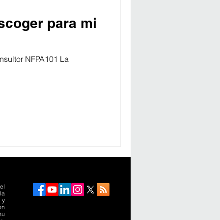
escoger para mi
onsultor NFPA101 La
el
la
 y
on
su