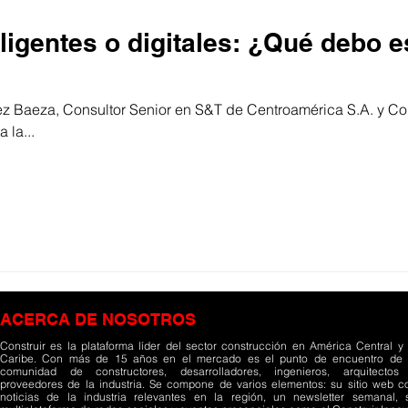
ligentes o digitales: ¿Qué debo 
z Baeza, Consultor Senior en S&T de Centroamérica S.A. y C
 la...
ACERCA DE NOSOTROS
Construir es la plataforma líder del sector construcción en América Central y 
Caribe. Con más de 15 años en el mercado es el punto de encuentro de 
comunidad de constructores, desarrolladores, ingenieros, arquitectos
proveedores de la industria. Se compone de varios elementos: su sitio web c
noticias de la industria relevantes en la región, un newsletter semanal, 