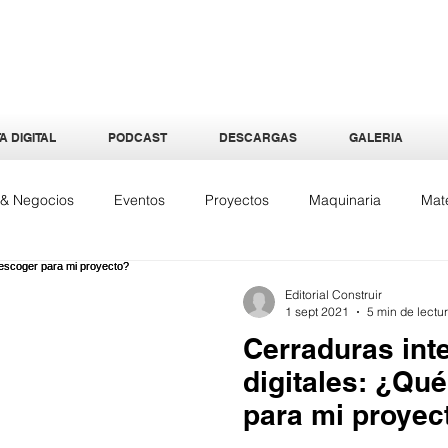
A DIGITAL
PODCAST
DESCARGAS
GALERIA
a & Negocios
Eventos
Proyectos
Maquinaria
Mate
quitectura
Especiales
Interiores
Tecnología
Ene
Editorial Construir
1 sept 2021
5 min de lectu
Cerraduras inte
digitales: ¿Qu
para mi proyec