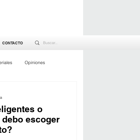
CONTACTO
riales
Opiniones
rgía
ra
ligentes o
é debo escoger
to?