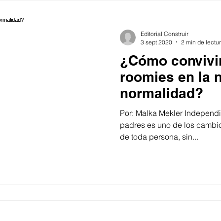
Editorial Construir
3 sept 2020
2 min de lectu
¿Cómo convivir
roomies en la 
normalidad?
Por: Malka Mekler Independiz
padres es uno de los cambio
de toda persona, sin...