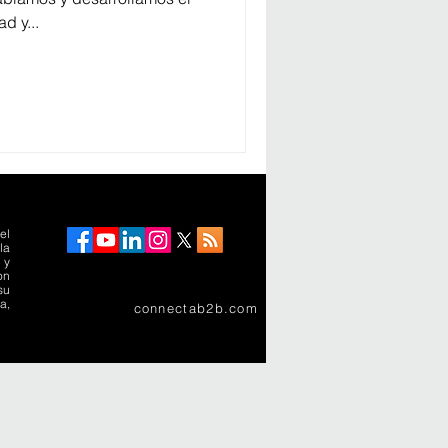
d y...
el
la
 y
on
su
a,
connectab2b.com