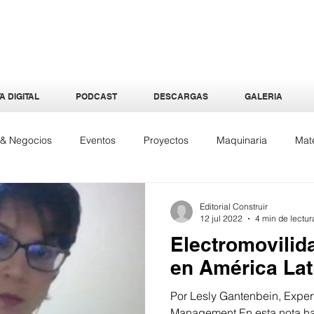
A DIGITAL
PODCAST
DESCARGAS
GALERIA
a & Negocios
Eventos
Proyectos
Maquinaria
Mate
quitectura
Especiales
Interiores
Tecnología
Ene
Editorial Construir
12 jul 2022
4 min de lectur
Electromovilid
en América Lat
Por Lesly Gantenbein, Expert
Management En esta nota ha