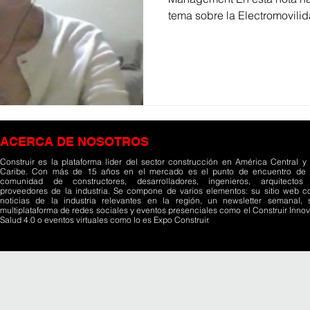
tema sobre la Electromovilida
ACERCA DE NOSOTROS
Construir es la plataforma líder del sector construcción en América Central y 
Caribe. Con más de 15 años en el mercado es el punto de encuentro de 
comunidad de constructores, desarrolladores, ingenieros, arquitectos
proveedores de la industria. Se compone de varios elementos: su sitio web c
noticias de la industria relevantes en la región, un newsletter semanal, 
multiplataforma de redes sociales y eventos presenciales como el Construir Innov
Salud 4.0 o eventos virtuales como lo es Expo Construir.