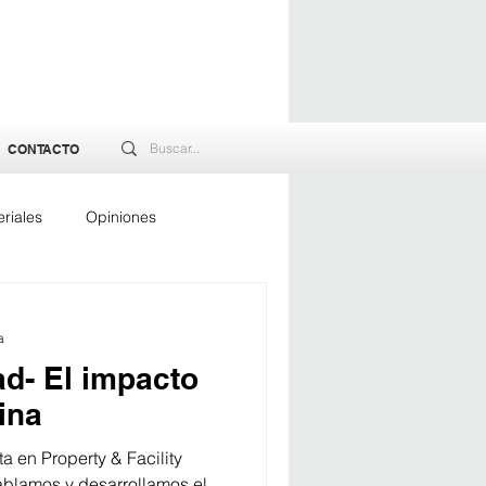
CONTACTO
riales
Opiniones
rgía
a
ad- El impacto
ina
a en Property & Facility
blamos y desarrollamos el