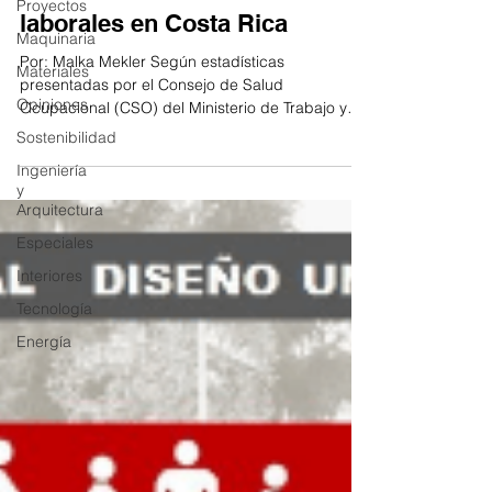
Proyectos
laborales en Costa Rica
Maquinaria
Por: Malka Mekler Según estadísticas
Materiales
presentadas por el Consejo de Salud
Opiniones
Ocupacional (CSO) del Ministerio de Trabajo y
Seguridad Social,...
Sostenibilidad
Ingeniería
y
Arquitectura
Especiales
Interiores
Tecnología
Energía