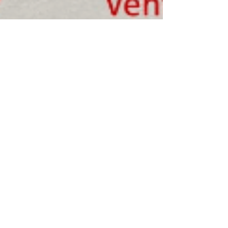
Editorial Construir
5 dic 2019
2 min de lectura
Inteco implementará nuevas
normas para mejorar la
movilidad segura y sostenible
en Costa Rica
Por: Caridad Ugalde El auditorio del Colegio
Federado de Ingenieros y de Arquitectos (CFIA),
de Costa Rica, tuvo la presencia de Javier...