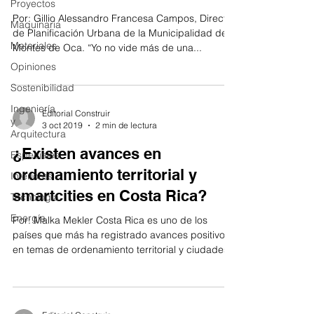
Proyectos
Por: Gillio Alessandro Francesa Campos, Director
Maquinaria
de Planificación Urbana de la Municipalidad de
Materiales
Montes de Oca. “Yo no vide más de una...
Opiniones
Sostenibilidad
Ingeniería
Editorial Construir
y
3 oct 2019
2 min de lectura
Arquitectura
¿Existen avances en
Especiales
ordenamiento territorial y
Interiores
smartcities en Costa Rica?
Tecnología
Energía
Por: Malka Mekler Costa Rica es uno de los
países que más ha registrado avances positivos
en temas de ordenamiento territorial y ciudades...