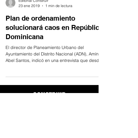
Editorial Construir
23 ene 2019
1 min de lectura
Plan de ordenamiento
solucionará caos en República
Dominicana
El director de Planeamiento Urbano del
Ayuntamiento del Distrito Nacional (ADN), Amín
Abel Santos, indicó en una entrevista que desde
la...
© Derechos reservados
Connecta B2B - 2025
Políticas de privacidad