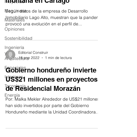
montaña en Cartago
Proyectos
Maquinaria
Según datos de la empresa de Desarrollo
Inmobiliario Lago Alto, muestran que la pandemia
Materiales
provocó una evolución en el perfil de...
Opiniones
Sostenibilidad
Ingeniería
y
Editorial Construir
18 ene 2022
1 min de lectura
Arquitectura
Especiales
Gobierno hondureño invierte
Interiores
US$21 millones en proyectos
Tecnología
de Residencial Morazán
Energía
Por: Malka Mekler Alrededor de US$21 millones
han sido invertidos por parte del Gobierno
Hondureño mediante la Unidad Coordinadora
de...