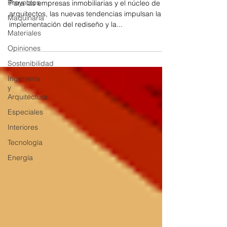
Proyectos
Para las empresas inmobiliarias y el núcleo de
arquitectos, las nuevas tendencias impulsan la
Maquinaria
implementación del rediseño y la...
Materiales
Opiniones
Sostenibilidad
Ingeniería
y
Arquitectura
Especiales
Interiores
Tecnología
Energía