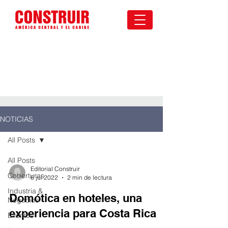
NOTICIAS
All Posts
All Posts
Editorial Construir
Coberturas
6 jul 2022
2 min de lectura
Industria &
Domótica en hoteles, una
Negocios
experiencia para Costa Rica
Eventos