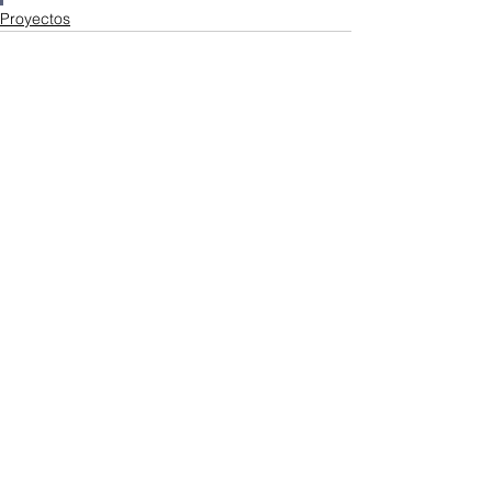
Proyectos
Ver todo
Entradas recientes