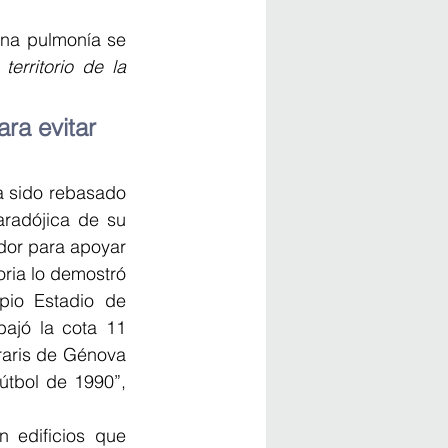
na pulmonía se 
 territorio de la 
ra evitar 
a sido rebasado 
radójica de su 
dor para apoyar 
ria lo demostró 
pio Estadio de 
ajó la cota 11 
raris de Génova 
útbol de 1990”, 
 edificios que 