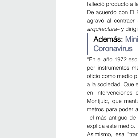
falleció producto a
De acuerdo con El P
agravó al contraer 
arquitectura
– y dirig
Además: 
Min
Coronavirus
“En el año 1972 esc
por instrumentos má
oficio como medio pa
a la sociedad. Que e
en intervenciones 
Montjuic, que mantu
metros para poder a
–el más antiguo de 
explica este medio.
Asimismo, esa “tra