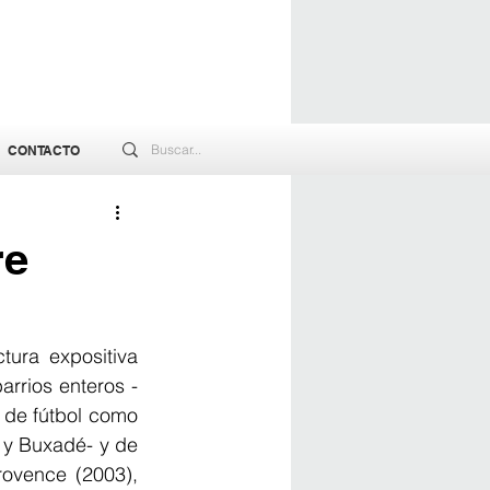
CONTACTO
re
tura expositiva 
arrios enteros -
 de fútbol como 
 y Buxadé- y de 
ovence (2003), 