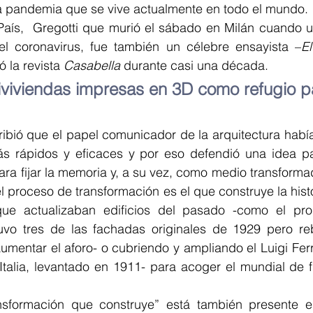
 la pandemia que se vive actualmente en todo el mundo.
aís,  Gregotti que murió el sábado en Milán cuando u
el coronavirus, fue también un célebre ensayista –
El
ió la revista 
Casabella
 durante casi una década.
iviviendas impresas en 3D como refugio pa
ribió que el papel comunicador de la arquitectura habí
s rápidos y eficaces y por eso defendió una idea pa
ra fijar la memoria y, a su vez, como medio transforma
l proceso de transformación es el que construye la histo
que actualizaban edificios del pasado -como el pro
vo tres de las fachadas originales de 1929 pero reb
umentar el aforo- o cubriendo y ampliando el Luigi Fer
Italia, levantado en 1911- para acoger el mundial de f
nsformación que construye” está también presente en