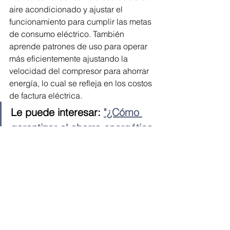
aire acondicionado y ajustar el 
funcionamiento para cumplir las metas 
de consumo eléctrico. También 
aprende patrones de uso para operar 
más eficientemente ajustando la 
velocidad del compresor para ahorrar 
energía, lo cual se refleja en los costos 
de factura eléctrica.
Le puede interesar: 
"¿Cómo 
garantizar el ahorro energético 
en proyectos comerciales?"
Mientras que el Cassette inverter 360 
de Samsung, posee detección de 
movimiento MDS (opcional), 
permitiendo direccionar el flujo de aire 
de acuerdo con la ubicación de las 
personas que detecta en la habitación. 