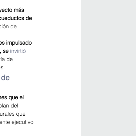
oyecto más 
acueductos de 
ción de 
es impulsado 
 se 
invirtió
ría de 
s.
 de 
nes que el 
blan del 
urales que 
ente ejecutivo 