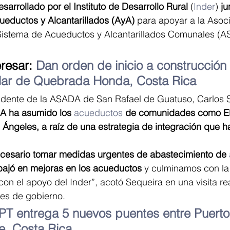
sarrollado por el Instituto de Desarrollo Rural 
(
Inder
) 
ju
ueductos y Alcantarillados (AyA)
 para apoyar a la Asoc
Sistema de Acueductos y Alcantarillados Comunales (
resar: 
Dan orden de inicio a construcción
ar de Quebrada Honda, Costa Rica
esidente de la ASADA de San Rafael de Guatuso, Carlos 
A ha asumido los 
acueductos
de comunidades como El 
Ángeles, a raíz de una estrategia de integración que h
ecesario tomar medidas urgentes de abastecimiento de 
abajó en mejoras en los acueductos
 y culminamos con la
on el apoyo del Inder”, acotó Sequeira en una visita re
des de gobierno.
T entrega 5 nuevos puentes entre Puerto
e, Costa Rica