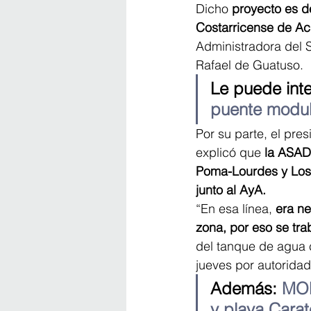
Dicho 
proyecto es de
Costarricense de Ac
Administradora del 
Rafael de Guatuso.
Le puede inte
puente modul
Por su parte, el pr
explicó que 
la ASAD
Poma-Lourdes y Los 
junto al AyA.
“En esa línea, 
era n
zona, por eso se tr
del tanque de agua c
jueves por autorida
Además: 
MOP
y playa Carat