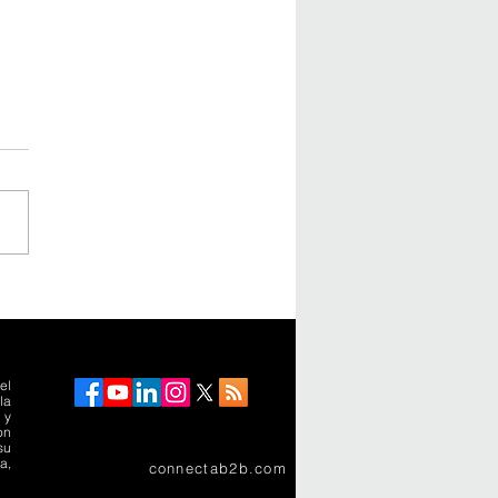
uarios de Marriott
national: el arte de vivir
tra lujo en
noamérica
el
la
 y
on
su
a,
connectab2b.com