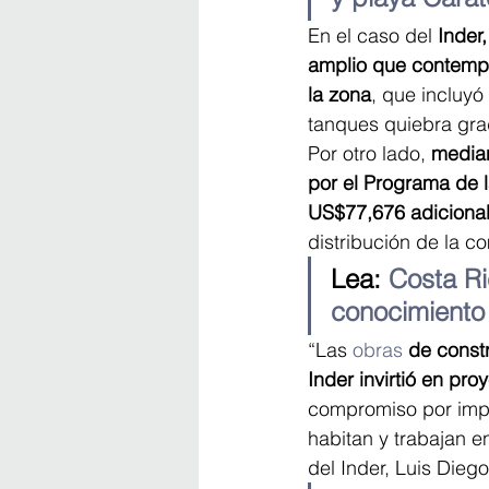
En el caso del 
Inder
amplio que contempl
la zona
, que incluy
tanques quiebra grad
Por otro lado, 
median
por el Programa de l
US$77,676 adiciona
distribución de la c
Lea: 
Costa Ri
conocimiento
“Las 
obras
 de const
Inder invirtió en pr
compromiso por impu
habitan y trabajan en
del Inder, Luis Diego