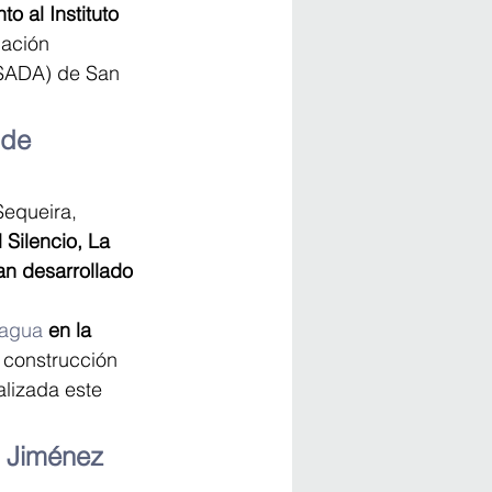
nto al Instituto 
iación 
ASADA) de San 
 de 
Sequeira, 
Silencio, La 
an desarrollado 
agua
en la 
 construcción 
alizada este 
 Jiménez 