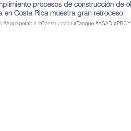
plimiento procesos de construcción de o
ra en Costa Rica muestra gran retroceso
n
#Aguapotable
#Construcción
#Tanque
#ASAD
#PROY