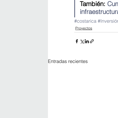
También: 
Cum
infraestructu
#costarica
#Inversió
Proyectos
Entradas recientes