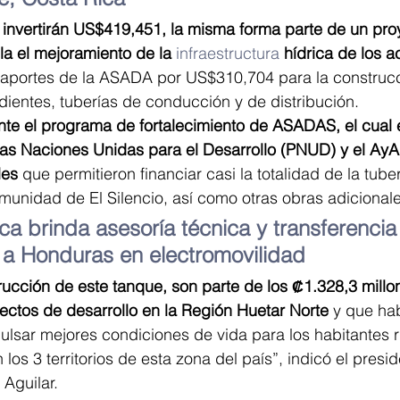
, invertirán US$419,451, la misma forma parte de un pr
a el mejoramiento de la 
infraestructura
hídrica de los 
ó aportes de la ASADA por US$310,704 para la construc
ientes, tuberías de conducción y de distribución.
te el programa de fortalecimiento de ASADAS, el cual 
as Naciones Unidas para el Desarrollo (PNUD) y el AyA,
les
 que permitieron financiar casi la totalidad de la tube
omunidad de El Silencio, así como otras obras adicionale
ca brinda asesoría técnica y transferencia
 a Honduras en electromovilidad
rucción de este tanque, son parte de los ₡1.328,3 millo
oyectos de desarrollo en la Región Huetar Norte
 y que ha
lsar mejores condiciones de vida para los habitantes r
 los 3 territorios de esta zona del país”, indicó el presid
 Aguilar.