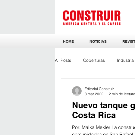
HOME
NOTICIAS
REVIST
All Posts
Coberturas
Industri
Sostenibilidad
Ingeniería y Ar
Editorial Construir
8 mar 2022
2 min de lectur
Nuevo tanque g
Costa Rica
Por: Malka Mekler La constru
comunidades en San Rafael..