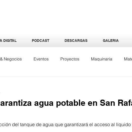
A DIGITAL
PODCAST
DESCARGAS
GALERIA
a & Negocios
Eventos
Proyectos
Maquinaria
Mate
quitectura
Especiales
Interiores
Tecnología
Ene
a
arantiza agua potable en San Raf
cción del tanque de agua que garantizará el acceso al líquido
.