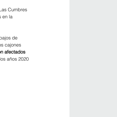
 Las Cumbres 
 en la 
abajos de 
os cajones 
n afectados 
 los años 2020 