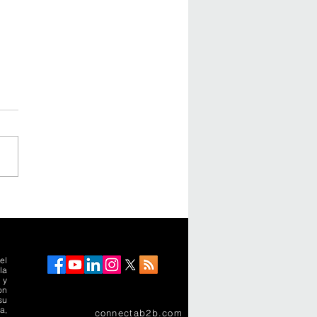
rimera ciudad-
puerto de América
a recibiría a 40
ones de pasajeros al
el
la
 y
on
su
a,
connectab2b.com