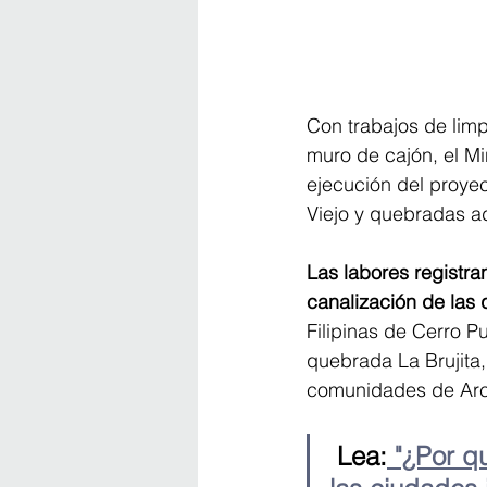
Con trabajos de limp
muro de cajón, el Mi
ejecución del proyect
Viejo y quebradas 
Las labores registra
canalización de las
Filipinas de Cerro P
quebrada La Brujita,
comunidades de Arco 
 Lea:
 "¿Por q