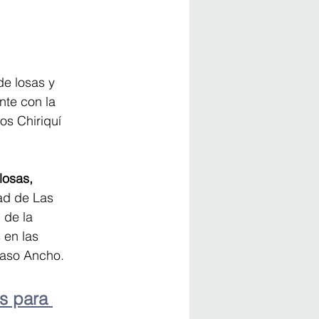
de losas y 
nte con la 
os Chiriquí 
losas, 
ad de Las 
 de la 
 en las 
Paso Ancho.
s para 