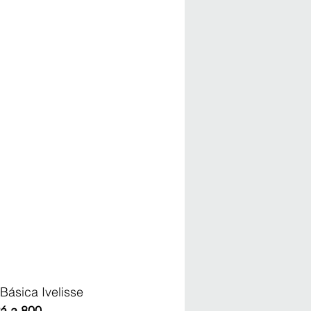
Básica Ivelisse 
rá a 800 