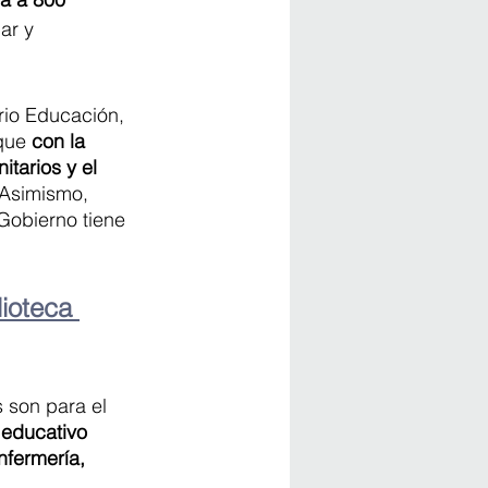
ar y 
erio Educación, 
que 
con la 
tarios y el 
 Asimismo, 
Gobierno tiene 
ioteca 
s son para el 
 educativo 
nfermería, 