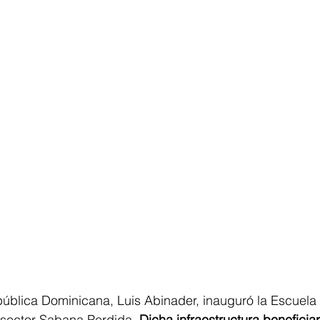
ública Dominicana, Luis Abinader, inauguró la Escuela 
 sector Sabana Perdida. 
Dicha infraestructura beneficia